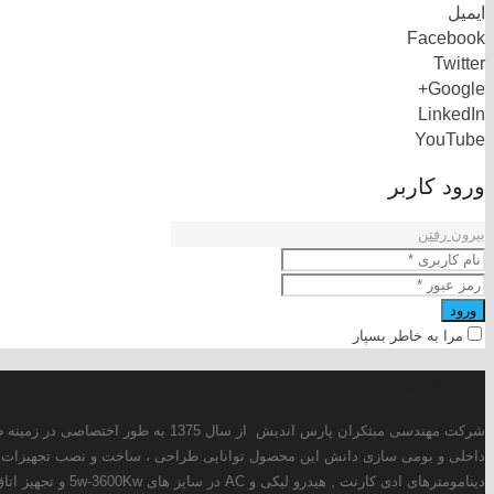
ز سال 1375 به طور اختصاصی در زمینه طراحی و ساخت انواع دینامومترهای ادی کارنت ، هیدرولیکی و AC فعالیت دارد. همچنین این شرکت با استفاده از توانمندی های
ر حال حاضر علاوه بر طراحی و تولید انواع
سوخت سنج ، کنترولر دما و فشار ، کنترولر دینامومتر ، سیستم خنک کن روغن