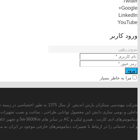
ز سال 1375 به طور اختصاصی در زمینه طراحی و ساخت انواع دینامومترهای ادی کارنت ، هیدرولیکی و AC فعالیت دارد. همچنین این شرکت با استفاده از توانمندی های
ر حال حاضر علاوه بر طراحی و تولید انواع
سوخت سنج ، کنترولر دما و فشار ، کنترولر دینامومتر ، سیستم خنک کن روغن