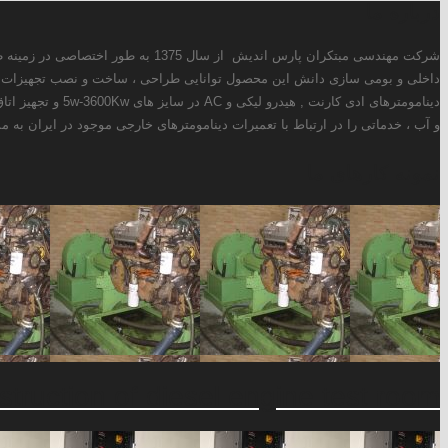
ز سال 1375 به طور اختصاصی در زمینه طراحی و ساخت انواع دینامومترهای ادی کارنت ، هیدرولیکی و AC فعالیت دارد. همچنین این شرکت با استفاده از توانمندی های
ر حال حاضر علاوه بر طراحی و تولید انواع
سوخت سنج ، کنترولر دما و فشار ، کنترولر دینامومتر ، سیستم خنک کن روغن