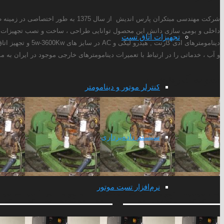
داخلی و بومی سازی دانش این محصول توانایی طراحی ، ساخت و نصب تجهیزات اتاق
تجهیزات اتاق تست
دینامومترهای ادی
و آب ، خدماتی را در ارتباط با تعمیرات دینامومترهای خارجی موجود در ایران به م
نمونه کارهای ما
کنترلر موتور و دینامومتر
سیستم داده‌برداری
نرم‌افزار تست موتور
on of diesel engine test room