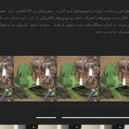
شرکت مهندسی مبتکران پارس اندیش از سال 1375 به طور اخ
 تست موتورهای احتراق داخلی و موتورهای الکتریکی را دارد. این شرکت در حال 
 کارنت , هیدرو لیکی و AC در سایز های 5w-3600Kw و تجهیز اتاق تست به انواع دستگاه های تست موتور از قبیل : سوخت سنج 
شتریان ارائه می دهد.
Design and constructi