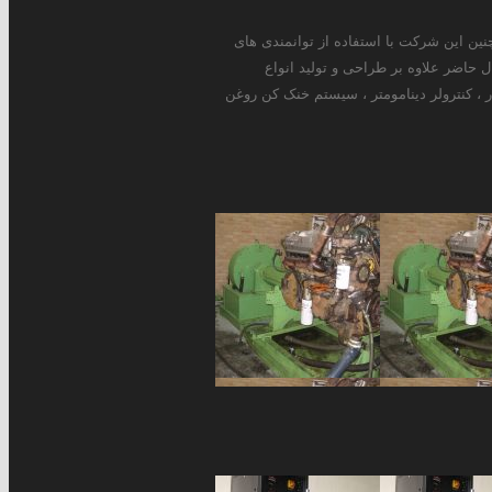
تصاصی در زمینه طراحی و ساخت انواع دینامومترهای ادی کارنت ، هیدرولیکی و AC فعالیت دارد. همچنین این شرکت با استفاده از توانمندی های
حاضر علاوه بر طراحی و تولید انواع
، کنترولر دما و فشار ، کنترولر دینامومتر ، سیستم خنک کن روغن