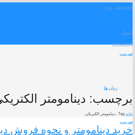
65610203 - 021
info@mpa-co.com
ایمیل
LinkedIn
فهرست
زبان ها
برچسب:
دینامومتر الکتریک
خانه
Tag: دینامومتر الکتریکی
فهرست
خرید دینامومتر و نحوه فروش دی