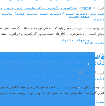
آوریل 16, 2020
admin
مقالات
بدون دیدگاه
خرید دستگاه دینامومتر
,
خرید دینامومتر
,
دی
تست موتور
,
دینامومتر جیست ؟
,
دینامومتر چیست
,
دینامومتر چیست؟
,
دینامومتر
صفحه نخست
دینامومتر
در توضیح مبحث خرید دینامومتر باید گفت همان‌طور که در مقالات گذشته اشاره شد،
موتور است. از دینامومترها در اتاق‌های تست موتور، گیربکس‌ها و ژنراتورها استفاد
محصولات و خدمات
بیش تر بخوانید
دینامومتر چیست و آشنایی با انواع
آن‌ها
دینامومتر
آوریل 5, 2020
admin
مقالات
1
دیدگاه
دینامو متر
,
دینامومتر
,
دینامومتر
,
دینامومتر اد
دینامومتر جیست ؟
,
دینامومتر چیست
,
دینامومتر چیست؟
,
دینامومتر دستی
,
دینامو
دینامومتر هیدرولیکی
در توضیح سوال دینامومتر چیست باید گفت به طور کلی هر وسیله مکانیکی که بتوان
اندازه‌گیری کند، دینامومتر نامیده می‌شود. از دینامومتر جهت بررسی صحت کارکرد 
بیش تر بخوانید