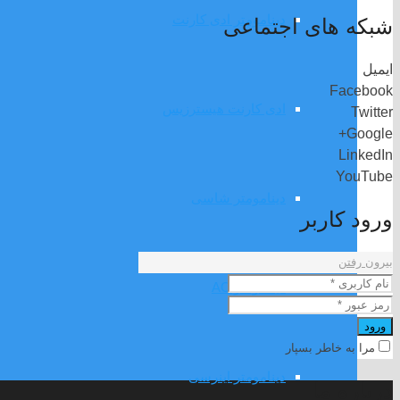
دینامومتر ادی کارنت
شبکه های اجتماعی
ایمیل
Facebook
ادی کارنت هیسترزیس
Twitter
Google+
LinkedIn
YouTube
دینامومتر شاسی
ورود کاربر
بیرون رفتن
دینامومتر AC
ورود
مرا به خاطر بسپار
دینامومتر اینرسی
درباره ما