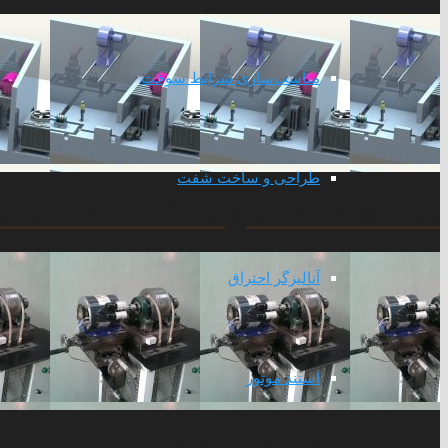
مناسب‌سازی شرایط سوخت
طراحی و ساخت شفت
on of diesel engine test room
آنالیزگر احتراق
استند موتور