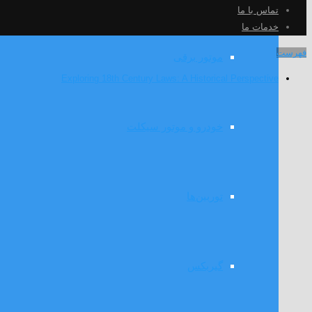
تماس با ما
خدمات ما
فهرست
موتور برقی
Exploring 18th Century Laws: A Historical Perspective
خودرو و موتور سیکلت
توربین‌ها
گیربکس