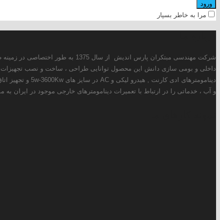
ز سال 1375 به طور اختصاصی در زمینه طراحی و ساخت انواع دینامومترهای ادی کارنت ، هیدرولیکی و AC فعالیت دارد. همچنین این شرکت با استفاده از توانمندی های
ر حال حاضر علاوه بر طراحی و تولید انواع
سوخت سنج ، کنترولر دما و فشار ، کنترولر دینامومتر ، سیستم خنک کن روغن