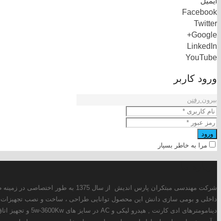
ز سال 1375 به طور اختصاصی در زمینه طراحی و ساخت انواع دینامومترهای ادی کارنت ، هیدرولیکی و AC فعالیت دارد. همچنین این شرکت با استفاده از توانمندی های
ر حال حاضر علاوه بر طراحی و تولید انواع
سوخت سنج ، کنترولر دما و فشار ، کنترولر دینامومتر ، سیستم خنک کن روغن