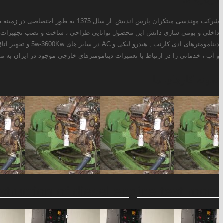
ز سال 1375 به طور اختصاصی در زمینه طراحی و ساخت انواع دینامومترهای ادی کارنت ، هیدرولیکی و AC فعالیت دارد. همچنین این شرکت با استفاده از توانمندی های
ر حال حاضر علاوه بر طراحی و تولید انواع
سوخت سنج ، کنترولر دما و فشار ، کنترولر دینامومتر ، سیستم خنک کن روغن