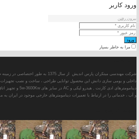
ز سال 1375 به طور اختصاصی در زمینه طراحی و ساخت انواع دینامومترهای ادی کارنت ، هیدرولیکی و AC فعالیت دارد. همچنین این شرکت با استفاده از توانمندی های
ر حال حاضر علاوه بر طراحی و تولید انواع
سوخت سنج ، کنترولر دما و فشار ، کنترولر دینامومتر ، سیستم خنک کن روغن