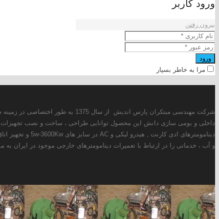
ز سال 1375 به طور اختصاصی در زمینه طراحی و ساخت انواع دینامومترهای ادی کارنت ، هیدرولیکی و AC فعالیت دارد. همچنین این شرکت با استفاده از توانمندی های
ر حال حاضر علاوه بر طراحی و تولید انواع
سوخت سنج ، کنترولر دما و فشار ، کنترولر دینامومتر ، سیستم خنک کن روغن