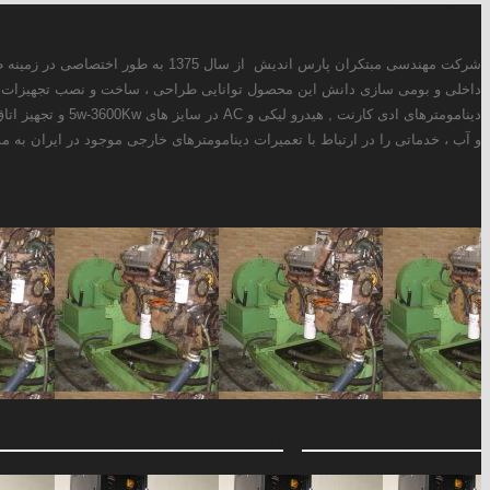
ز سال 1375 به طور اختصاصی در زمینه طراحی و ساخت انواع دینامومترهای ادی کارنت ، هیدرولیکی و AC فعالیت دارد. همچنین این شرکت با استفاده از توانمندی های
ر حال حاضر علاوه بر طراحی و تولید انواع
سوخت سنج ، کنترولر دما و فشار ، کنترولر دینامومتر ، سیستم خنک کن روغن