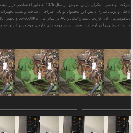
ز سال 1375 به طور اختصاصی در زمینه طراحی و ساخت انواع دینامومترهای ادی کارنت ، هیدرولیکی و AC فعالیت دارد. همچنین این شرکت با استفاده از توانمندی های
ر حال حاضر علاوه بر طراحی و تولید انواع
سوخت سنج ، کنترولر دما و فشار ، کنترولر دینامومتر ، سیستم خنک کن روغن